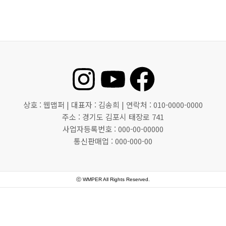
I
Y
F
n
o
a
상호 : 웹맵퍼 | 대표자 : 김송희 | 연락처 : 010-0000-0000
s
u
c
주소 : 경기도 김포시 태장로 741
사업자등록번호 : 000-00-00000
통신판매업 : 000-000-00
t
t
e
a
u
b
ⓒ WMPER All Rights Reserved.
g
b
o