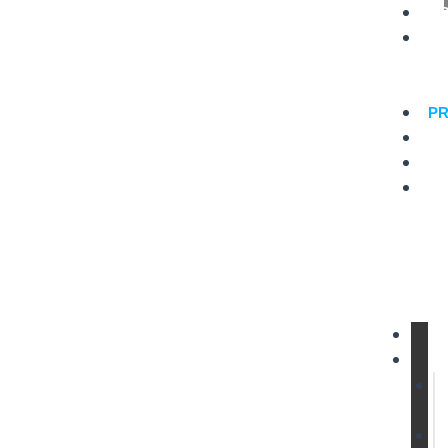
A
IN
&
EX
PR
T
LO
네
이
버
예
약
1