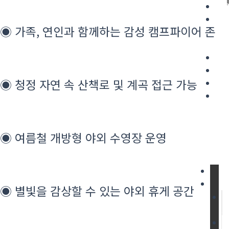
A
IN
◉ 가족, 연인과 함께하는 감성 캠프파이어 존
&
EX
PR
T
◉ 청정 자연 속 산책로 및 계곡 접근 가능
LO
네
이
버
◉ 여름철 개방형 야외 수영장 운영
예
약
◉ 별빛을 감상할 수 있는 야외 휴게 공간
1