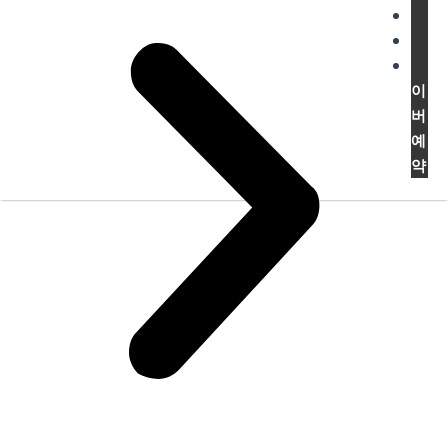
이
버
예
약