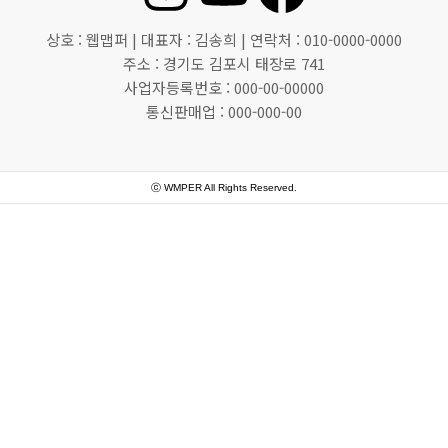
n
o
a
상호 : 웹맵퍼 | 대표자 : 김송희 | 연락처 : 010-0000-0000
s
u
c
주소 : 경기도 김포시 태장로 741
사업자등록번호 : 000-00-00000
통신판매업 : 000-000-00
t
t
e
a
u
b
ⓒ WMPER All Rights Reserved.
g
b
o
r
e
o
a
k
m