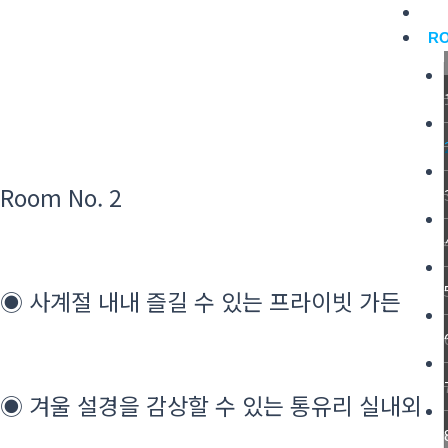
콘
H
텐
R
츠
로
건
너
뛰
기
Room No. 2
◉ 사계절 내내 즐길 수 있는 프라이빗 가든
◉ 겨울 설경을 감상할 수 있는 통유리 실내외